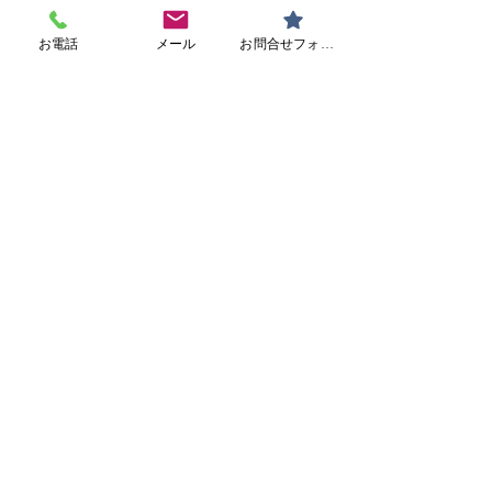
☆日帰り白内障手術 毎週火曜日 午後2時か
お電話
メール
お問合せフォーム
ら無料の白内障説明会を開催しています
☆手術 月・金11:30～12:30 木15:00～
17:30
☆処置 火・木11:30～12:30 ※手術・処置
は予約のみです。
☆初診・再診随時受付
☆お気軽にご来院ください
047-384-9898
※電話応対時間 9:30～11:30 / 15:30～17:30
お問合せフォームはこちら