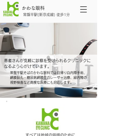
かわな眼科
常盤平駅(新京成線) 徒歩1分
患者さんが気軽に診察を受けられるクリニックに
なるよう心がけています。
常盤平駅そばのかわな眼科では日帰り白内障手術、
網膜裂孔・糖尿病網膜症のレーザー治療、緑内障の
視野検査など高度な医療にも対応します。