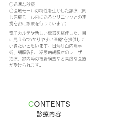
○迅速な診療
○医療モールの特性を生かした診療（同
じ医療モール内にあるクリニックとの連
携を密に診療を行っています）
電子カルテや新しい機器を駆使した、目
に見える“わかりやすい医療”を提供して
いきたいと思います。日帰り白内障手
術、網膜裂孔・糖尿病網膜症のレーザー
治療、緑内障の視野検査など高度な医療
が受けられます。
C
ONTENTS
診療内容