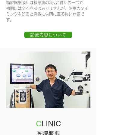
糖尿病網膜症は糖尿病の3大合併症の一つで、
初期には全く症状はありませんが、治療のタイ
ミングを誤ると急激に失明に至る怖い病気で
す。
診療内容について
C
LINIC
医院概要