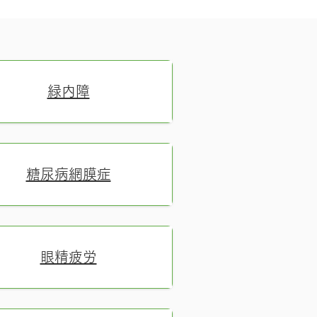
緑内障
糖尿病網膜症
眼精疲労