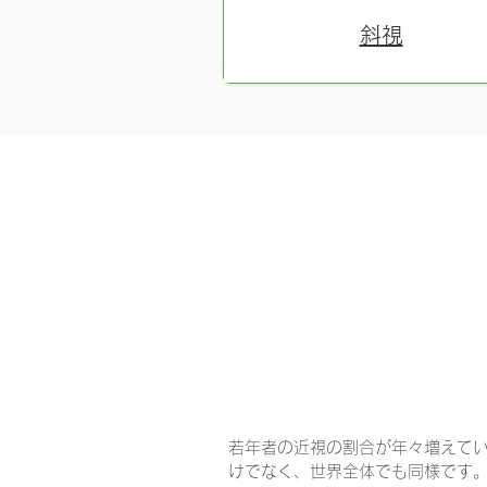
斜視
近視進行抑
若年者の近視の割合が年々増えて
けでなく、世界全体でも同様です