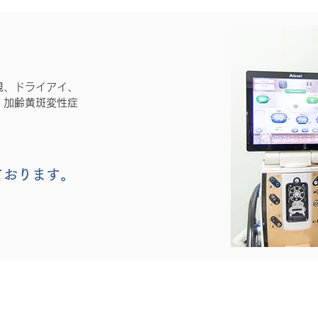
視、ドライアイ、
、加齢黄斑変性症
ております。