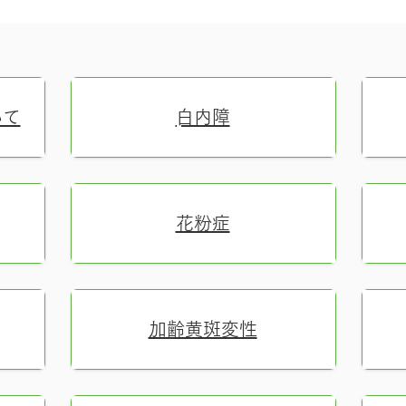
いて
​白内障
花粉症
加齢黄斑変性