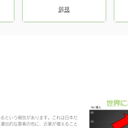
​弱視
制治療 オルソケラトロジー（ナイトレンズ）、マ
（自由診療）
いるという報告があります。これは日本だ
。遺伝的な要素の他に、近業が増えること