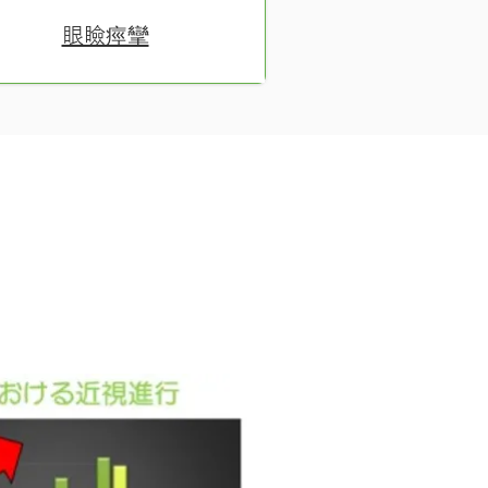
眼瞼痙攣
イオピン点眼